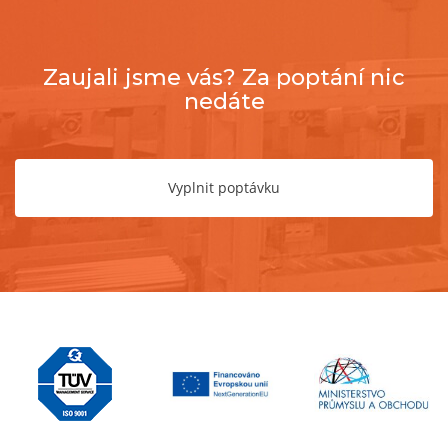
Zaujali jsme vás? Za poptání nic
nedáte
Vyplnit poptávku