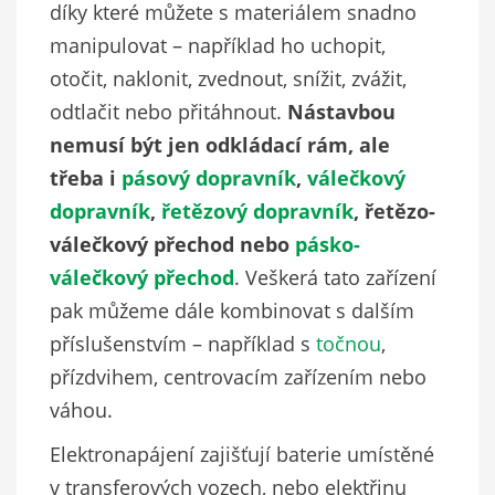
díky které můžete s materiálem snadno
manipulovat – například ho uchopit,
otočit, naklonit, zvednout, snížit, zvážit,
odtlačit nebo přitáhnout.
Nástavbou
nemusí být jen odkládací rám, ale
třeba i
pásový dopravník
,
válečkový
dopravník
,
řetězový dopravník
, řetězo-
válečkový přechod nebo
pásko-
válečkový přechod
. Veškerá tato zařízení
pak můžeme dále kombinovat s dalším
příslušenstvím – například s
točnou
,
přízdvihem, centrovacím zařízením nebo
váhou.
Elektronapájení zajišťují baterie umístěné
v transferových vozech, nebo elektřinu