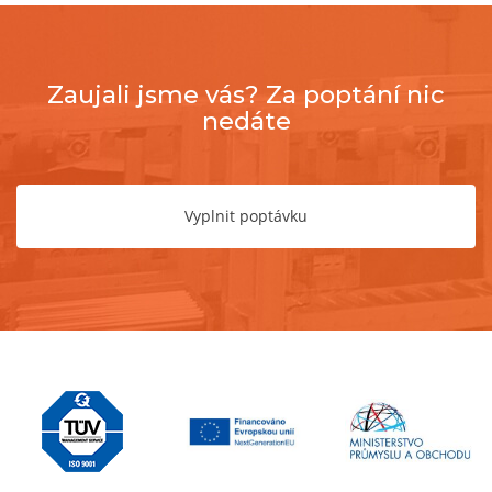
Zaujali jsme vás? Za poptání nic
nedáte
Vyplnit poptávku