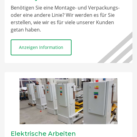
Fördersystemen. Gerne erstellen wir einen für Sie.
Benötigen Sie eine Montage- und Verpackungs-
Einen, den weit über die oben genannten
oder eine andere Linie? Wir werden es für Sie
Parameter hinausgeht und Ihre Bedürfnisse,
erstellen, wie wir es für viele unserer Kunden
Arbeitsbedingungen und die Technologie
getan haben.
berücksichtigt, die Sie darauf verwenden.Möchten
Sie mehr wissen? Oder sollten wir Ihnen kostenlos
ein maßgeschneidertes Angebot erstellen?
Anzeigen Information
Zögern Sie nicht, uns zu kontaktieren.
Elektrische Arbeiten