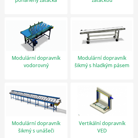
poháněný zatáčka
zatáčkou
Modulární dopravník
Modulární dopravník
vodorovný
šikmý s hladkým pásem
Modulární dopravník
Vertikální dopravník
šikmý s unášeči
VED