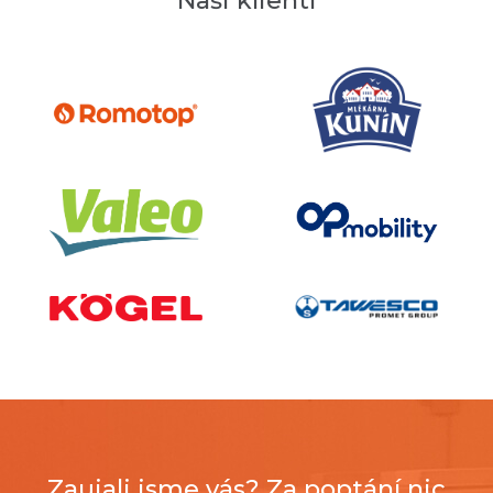
Naši klienti
Zaujali jsme vás? Za poptání nic