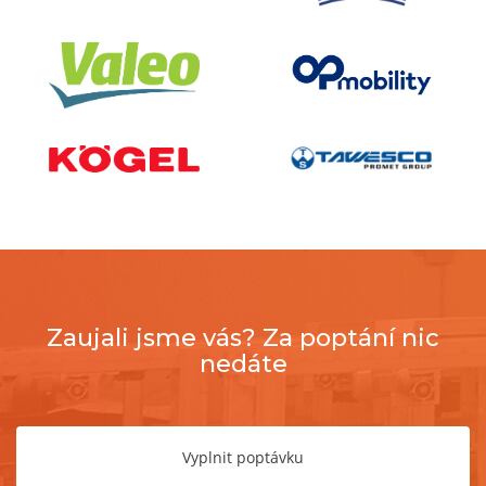
Zaujali jsme vás? Za poptání nic
nedáte
Vyplnit poptávku