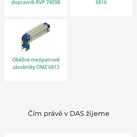
dopravník ŘVP 7409B
6816
Oběžné mezipatrové
zásobníky OMZ 6813
Čím právě v DAS žijeme