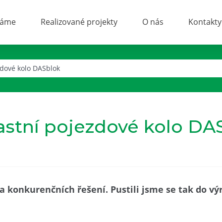
láme
Realizované projekty
O nás
Kontakty
zdové kolo DASblok
lastní pojezdové kolo DA
 konkurenčních řešení. Pustili jsme se tak do vý