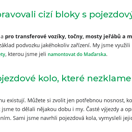
ravovali cizí bloky s pojezdo
la
pro transferové vozíky, točny, mosty jeřábů a 
základ podvozku jakéhokoliv zařízení. My jsme využili
, kterou jsme jeli
.
ety
namontovat do Maďarska
ojezdové kolo, které nezklame
 existují. Můžete si zvolit jen potřebnou nosnost, ko
k jsme to dělali nějakou dobu i my. Časté výjezdy a o
ením. Sami jsme navrhli pojezdová kola, vymysleli jej