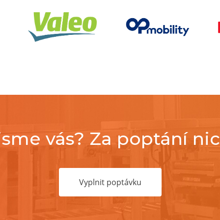
 jsme vás? Za poptání ni
Vyplnit poptávku