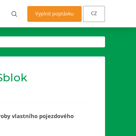
CZ
Vyplnit poptávku
Sblok
roby vlastního pojezdového