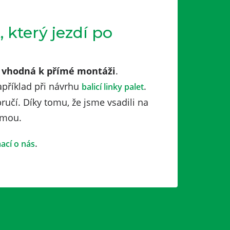
 který jezdí po
 vhodná k přímé montáži
.
apříklad při návrhu
.
balicí linky palet
ručí. Díky tomu, že jsme vsadili na
amou.
.
ací o nás