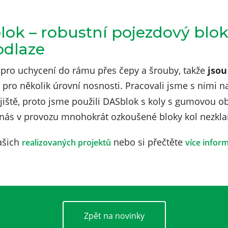
lok – robustní pojezdový blok,
odlaze
 pro uchycení do rámu přes čepy a šrouby, takže
jsou
pro několik úrovní nosnosti. Pracovali jsme s nimi n
jiště, proto jsme použili DASblok s koly s gumovou ob
 že nás v provozu mnohokrát ozkoušené bloky kol nezkl
ašich
nebo si přečtěte
realizovaných projektů
více inform
Zpět na novinky