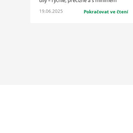
díly – rychle, precizně a s minimem
odpadu.
19.06.2025
Pokračovat ve čtení