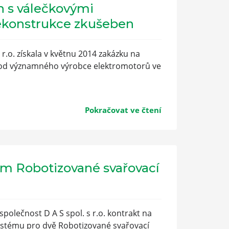
n s válečkovými
rekonstrukce zkušeben
 r.o. získala v květnu 2014 zakázku na
 od významného výrobce elektromotorů ve
Pokračovat ve čtení
ém Robotizované svařovací
polečnost D A S spol. s r.o. kontrakt na
stému pro dvě Robotizované svařovací