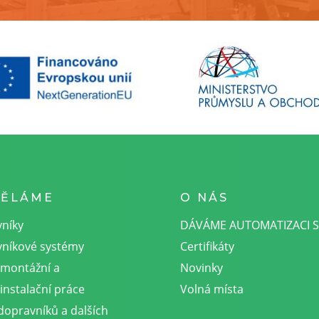
DĚLÁME
O NÁS
níky
DÁVÁME AUTOMATIZACI 
níkové systémy
Certifikáty
omontážní a
Novinky
instalační práce
Volná místa
dopravníků a dalších