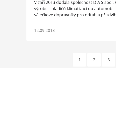
V září 2013 dodala společnost D A S spol.
výrobci chladičů klimatizací do automobi
válečkové dopravníky pro odtah a přízdvi
12.09.2013
1
2
3