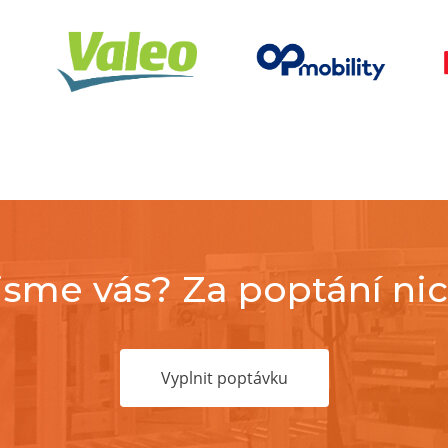
 jsme vás? Za poptání ni
Vyplnit poptávku