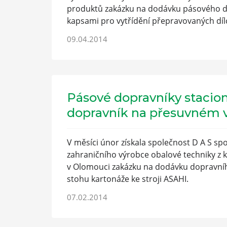
produktů zakázku na dodávku pásového do
kapsami pro vytřídění přepravovaných díl
09.04.2014
Pásové dopravníky stacion
dopravník na přesuvném 
V měsíci únor získala společnost D A S sp
zahraničního výrobce obalové techniky z
v Olomouci zakázku na dodávku dopravní
stohu kartonáže ke stroji ASAHI.
07.02.2014