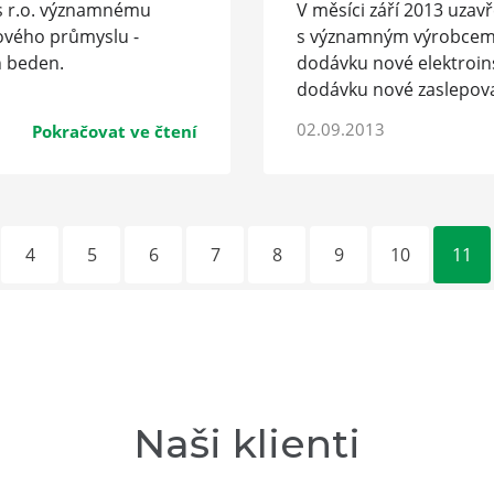
 s r.o. významnému
V měsíci září 2013 uzavř
lového průmyslu -
s významným výrobcem 
h beden.
dodávku nové elektroin
dodávku nové zaslepovací
02.09.2013
Pokračovat ve čtení
4
5
6
7
8
9
10
11
Naši klienti