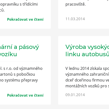
pravníku s třídícími
pracoviště.
ců.
11.03.2014
Pokračovat ve čtení
ární a pásový
Výroba vysoký
vozíku
linku autobus
ol. s r.o. od významného
V lednu 2014 získala spo
 kartonů s pobočkou
významného zahraniční
ho systému přepravy
dceř dceřinou firmou 
montážních vozíků pro 
09.01.2014
Pokračovat ve čtení