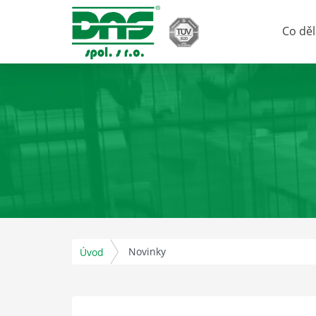
Co dě
Novinky
Úvod