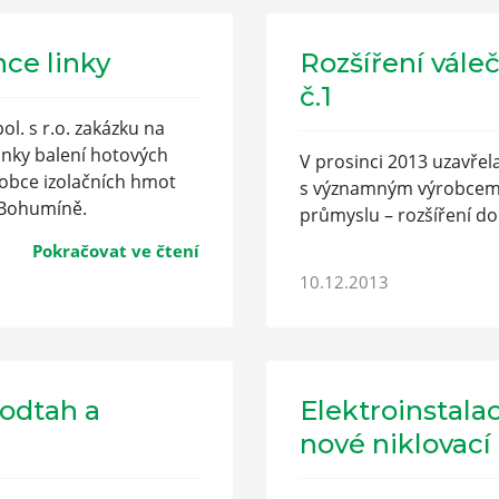
ce linky
Rozšíření vál
č.1
ol. s r.o. zakázku na
inky balení hotových
V prosinci 2013 uzavřela
obce izolačních hmot
s významným výrobcem 
v Bohumíně.
průmyslu – rozšíření do
Pokračovat ve čtení
10.12.2013
 odtah a
Elektroinstalac
nové niklovací 