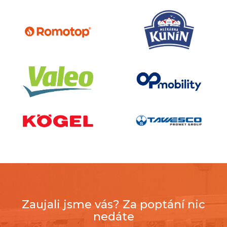
Zaujali jsme vás? Za poptání nic
nedáte